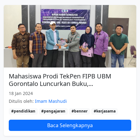
Mahasiswa Prodi TekPen FIPB UBM
Gorontalo Luncurkan Buku,...
18 Jan 2024
Ditulis oleh:
Imam Mashudi
#pendidikan
#pengajaran
#benner
#kerjasama
Baca Selengkapnya