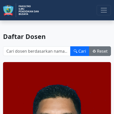
Daftar Dosen
🔍 Cari
♻️ Reset